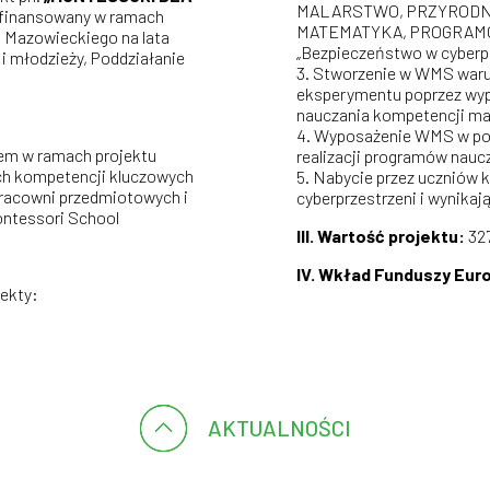
MALARSTWO, PRZYRODNI
finansowany w ramach
MATEMATYKA, PROGRAMOW
Mazowieckiego na lata
„Bezpieczeństwo w cyberpr
 i młodzieży, Poddziałanie
Stworzenie w WMS warun
eksperymentu poprzez wyp
nauczania kompetencji m
Wyposażenie WMS w pom
m w ramach projektu
realizacji programów nauc
ch kompetencji kluczowych
Nabycie przez uczniów 
pracowni przedmiotowych i
cyberprzestrzeni i wynikaj
ontessori School
III. Wartość projektu:
327
IV. Wkład Funduszy Eur
fekty:
AKTUALNOŚCI