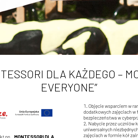
NTESSORI DLA KAŻDEGO – 
EVERYONE”
Objęcie wsparciem w ra
dodatkowych zajęciach w f
bezpieczeństwa w cyberprz
Nabycie przez uczniów 
uniwersalnych niezbędnych
zajęciach w formie kół 
ekt pn.
„MONTESSORI DLA