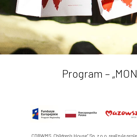
Program – „MO
„CDBWMS, Children’s House” Sp. z o.o. realizuje proj