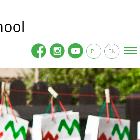
hool
PL
EN