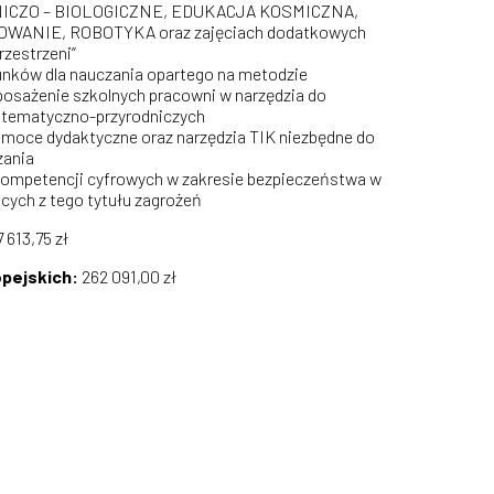
CZO – BIOLOGICZNE, EDUKACJA KOSMICZNA,
ANIE, ROBOTYKA oraz zajęciach dodatkowych
zestrzeni”
ków dla nauczania opartego na metodzie
osażenie szkolnych pracowni w narzędzia do
atematyczno-przyrodniczych
oce dydaktyczne oraz narzędzia TIK niezbędne do
zania
kompetencji cyfrowych w zakresie bezpieczeństwa w
ących z tego tytułu zagrożeń
 613,75 zł
opejskich:
262 091,00 zł